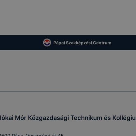
Pápai Szakképzési Centrum
Jókai Mór Közgazdasági Technikum és Kollégi
8500 Pápa, Veszprémi út 45.