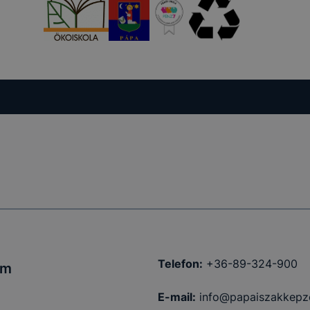
Telefon:
+36-89-324-900
um
E-mail:
info@papaiszakkepz