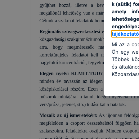
k (sütik) 
gyűjthet hozzá, illetve a kevésbé sikeres fel
amely inf
megállónál lehetőség van a már összegyűjtött, ill
lehetősége
Célunk a
szakmai feladatok bemutatása általános 
engedélyez
Regionális szövegszerkesztési verseny:
Hiánypótl
tájékoztat
közgazdasági szakgimnáziumokban, technikumokban
Mi az a coo
arra, hogy megméressék magukat a szövegs
Ön egy web
korrektúrajeles feladatot kell megoldaniuk a t
Többek közö
nagyfokú koncentrációt, fegyelmet, ügyességet köve
és általán
Idegen nyelvi KI-MIT-TUD?
Intézményünk hi
Közgazdas
minden év tavaszán az idegen nyelvi „Ki mit t
használja:
honlapot -
középiskolásai részére. Ezen a rendezvényen a 
használja 
műsorok mintájára, a tanult idegen nyelveken mu
felhasznál
vers/próza, jelenet, stb.) tudásukat a fiatalok.
Hogyan ell
Mozaik az új ismeretekért:
Az újonnan feldolg
böngésző e
megfelelően a csoport összetételétől függően h
böngésző a
szakaszokra, feladatokra osztjuk. Minden csoportta
általában 
csoportjától, és új csoportot alkotnak az azonos 