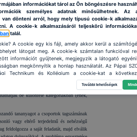
formájában információkat tárol az Ön böngészésre használ
adatmegoldásokért fizetnie kell. Bizonyos
ormációk személyes adatnak minősülhetnek. Az a
etve indulásként kapott pénz kockáztatására.
 van dönteni arról, hogy mely típusú cookie-k alkalmazá
iskoláknak játékos formában
ni. A cookie-k alkalmazásáról teljeskörű információk
ó jelleggel lehetőséget kívánunk biztosítani a
óban
talál.
 - elsősorban ügyvitelt tanuló – diákoknak
kie? A cookie egy kis fájl, amely akkor kerül a számítóg
zerkesztési ismeretekben. A versenyen
helyet látogat meg. A cookie-k számtalan funkcióval re
anulóknak 10 perc alatt. Az idő rövidsége
tt információt gyűjtenek, megjegyzik a látogató egyéni b
tel a tanulóktól.
osságban megkönnyítik a honlap használatát. Az Pápai SZ
ánypótló szándékkal hirdeti meg 2013 óta
ági Technikum és Kollégium a cookie-kat a következ
ud?”-ot a város és a szakképzési centrum
 információ gyűjtése azzal kapcsolatban, hogyan has
További lehetőségek
Mind
annak felmérésével, hogy a honlap melyik részeit láto
manapság rendkívül divatos tehetségkutató
leginkább, így megtudhatjuk, hogyan biztosítsunk Önn
tathatják be különféle kategóriákban (ének,
ói élményt, ha ismét meglátogatja oldalunkat, honlap f
enőrizheti és hogyan tudja kikapcsolni a cookie-kat? Mi
ozandó tananyagot a csoportok tagszámának
ngedélyezi a cookie-k beállításának a változtatását
asonló vagy eltérő terjedelmű és nehézségű
lapértelmezettként automatikusan elfogadja a cookie-k
g feldolgozza a saját feladatát, majd elválik
megváltoztathatók. Felhívjuk figyelmét, hogy mivel a coo
feladaton dolgozókkal. A probléma egyeztetése