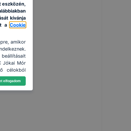
t eszközén,
lábbiakban
sát kívánja
at a
Cookie
épre, amikor
ndelkeznek.
eállításait
C Jókai Mór
ő célokból
ználja Ön a
et elfogadom
gatja, vagy
ek még jobb
ejlesztése.
nden modern
. A legtöbb
at, de ezek
kie-k célja