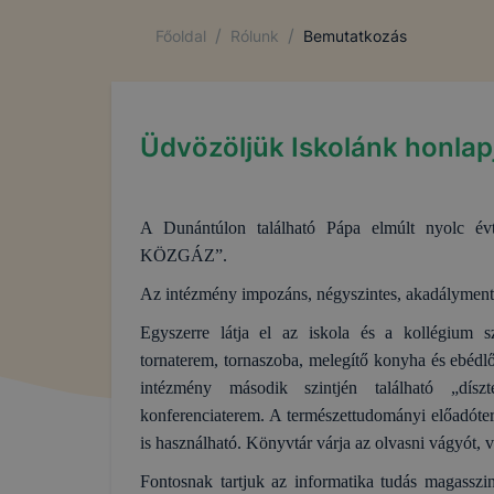
/
/
Főoldal
Rólunk
Bemutatkozás
Üdvözöljük Iskolánk honlap
A Dunántúlon található Pápa elmúlt nyolc év
KÖZGÁZ”
.
Az intézmény impozáns, négyszintes, akadálymente
Egyszerre látja el az iskola és a kollégium sz
tornaterem, tornaszoba, melegítő konyha és ebédlő,
intézmény második szintjén található „dí
konferenciaterem. A természettudományi előadóter
is használható. Könyvtár várja az olvasni vágyót, 
Fontosnak tartjuk az informatika tudás magasszi