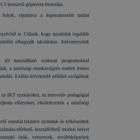
et 5 korszerű gépterem biztosítja.
folyik, eljuttatva a legmodernebb tudást
 nyelvből is. Célunk, hogy tanulóink legalább
ielőtt elhagyják iskolánkat. Intézményünk
s jól használható szakmai programokkal
lúak, a minőségi munkavégzés mellett fontos
 tanulás. Ezáltal követendő például szolgálnak
ák az IKT eszközöket, az innovatív pedagógiai
újtotta előnyöket, elkötelezettek a minőségi
elő munkát tekintve nyitottak és felkészültek
zámára elérhető, hozzáférhető módon helyet
emutató órák, versenyek, továbbképzések