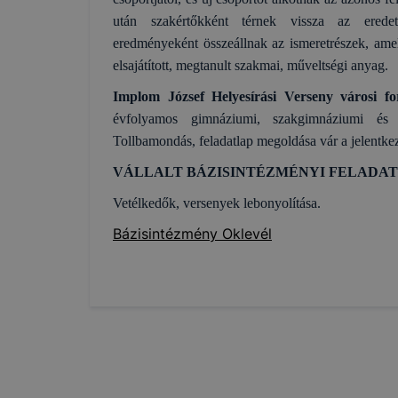
honlapunk 
után szakértőkként térnek vissza az erede
tétele, a
eredményeként összeállnak az ismeretrészek, amel
előfordulh
elsajátított, megtanult szakmai, műveltségi anyag.
teljes kör
böngészőjé
Implom József Helyesírási Verseny városi f
évfolyamos gimnáziumi, szakgimnáziumi és 
Tollbamondás, feladatlap megoldása vár a jelentke
VÁLLALT BÁZISINTÉZMÉNYI FELADA
Vetélkedők, versenyek lebonyolítása.
Bázisintézmény Oklevél