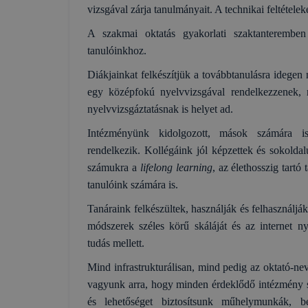
vizsgával zárja tanulmányait. A technikai feltételek
A szakmai oktatás gyakorlati szaktanteremben 
tanulóinkhoz.
Diákjainkat felkészítjük a továbbtanulásra idegen
egy középfokú nyelvvizsgával rendelkezzenek, m
nyelvvizsgáztatásnak is helyet ad.
Intézményünk kidolgozott, mások számára i
rendelkezik. Kollégáink jól képzettek és sokolda
számukra a
lifelong learning
, az élethosszig tartó
tanulóink számára is.
Tanáraink felkészültek, használják és felhasználj
módszerek széles körű skáláját és az internet ny
tudás mellett.
Mind infrastrukturálisan, mind pedig az oktató-nev
vagyunk arra, hogy minden érdeklődő intézmény s
és lehetőséget biztosítsunk műhelymunkák, b