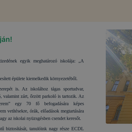
ján!
tizedének egyik meghatározó iskolája:
„A
sített épülete kiemelkedik környezetéből.
erepét is. Az iskolához tágas sportudvar,
 valamint zárt, őrzött parkoló is tartozik. Az
szterem” egy 70 fő befogadására képes
em vetítésekre, órák, előadások megtartására
vagy az iskolai nyüzsgésben csendet keresőt.
ntű biztosítását, tanulóink nagy része ECDL