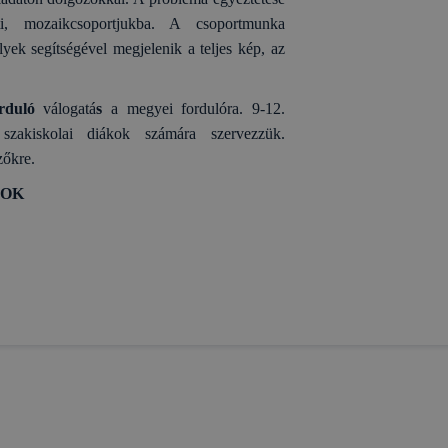
használhatóságának és folyamatainak megkönnyítése va
ti, mozaikcsoportjukba. A csoportmunka
 cookie-k alkalmazásának megakadályozása vagy tör
yek segítségével megjelenik a teljes kép, az
at, hogy felhasználóink nem lesznek képesek honlapunk 
ű használatára, vagy a honlap a tervezettől eltérően 
ben.
orduló
válogatá
s
a megyei fordulóra. 9-12.
szakiskolai diákok számára szervezzük.
zőkre.
TOK