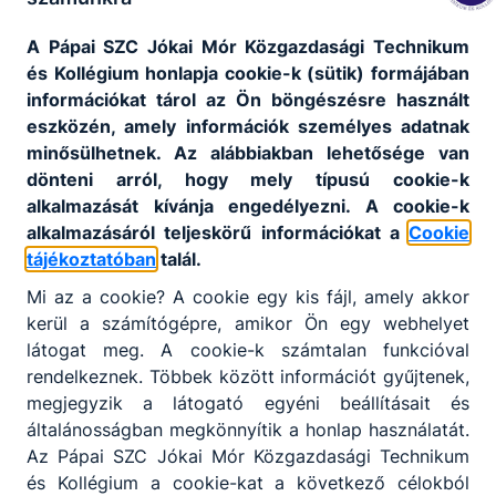
Cím
A Pápai SZC Jókai Mór Közgazdasági Technikum
1055 Budapest, Markó u. 29-31.
és Kollégium honlapja cookie-k (sütik) formájában
információkat tárol az Ön böngészésre használt
eszközén, amely információk személyes adatnak
minősülhetnek. Az alábbiakban lehetősége van
dönteni arról, hogy mely típusú cookie-k
alkalmazását kívánja engedélyezni. A cookie-k
alkalmazásáról teljeskörű információkat a
Cookie
tájékoztatóban
talál.
Partnereink
Mi az a cookie? A cookie egy kis fájl, amely akkor
kerül a számítógépre, amikor Ön egy webhelyet
látogat meg. A cookie-k számtalan funkcióval
rendelkeznek. Többek között információt gyűjtenek,
megjegyzik a látogató egyéni beállításait és
általánosságban megkönnyítik a honlap használatát.
Az Pápai SZC Jókai Mór Közgazdasági Technikum
és Kollégium a cookie-kat a következő célokból