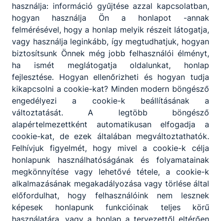
használja: információ gyűjtése azzal kapcsolatban,
hogyan használja Ön a honlapot -annak
felmérésével, hogy a honlap melyik részeit látogatja,
vagy használja leginkább, így megtudhatjuk, hogyan
biztosítsunk Önnek még jobb felhasználói élményt,
ha ismét meglátogatja oldalunkat, honlap
fejlesztése. Hogyan ellenőrizheti és hogyan tudja
kikapcsolni a cookie-kat? Minden modern böngésző
engedélyezi a cookie-k beállításának a
változtatását. A legtöbb böngésző
alapértelmezettként automatikusan elfogadja a
cookie-kat, de ezek általában megváltoztathatók.
Felhívjuk figyelmét, hogy mivel a cookie-k célja
honlapunk használhatóságának és folyamatainak
megkönnyítése vagy lehetővé tétele, a cookie-k
alkalmazásának megakadályozása vagy törlése által
előfordulhat, hogy felhasználóink nem lesznek
képesek honlapunk funkcióinak teljes körű
használatára, vagy a honlap a tervezettől eltérően