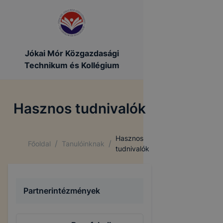
Jókai Mór Közgazdasági
Technikum és Kollégium
Hasznos tudnivalók
Hasznos
/
/
Főoldal
Tanulóinknak
tudnivalók
Partnerintézmények