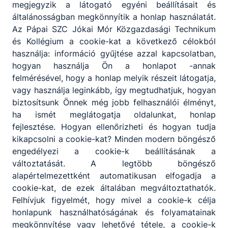
megjegyzik a látogató egyéni beállításait és
általánosságban megkönnyítik a honlap használatát.
Az Pápai SZC Jókai Mór Közgazdasági Technikum
és Kollégium a cookie-kat a következő célokból
használja: információ gyűjtése azzal kapcsolatban,
hogyan használja Ön a honlapot -annak
felmérésével, hogy a honlap melyik részeit látogatja,
vagy használja leginkább, így megtudhatjuk, hogyan
biztosítsunk Önnek még jobb felhasználói élményt,
ha ismét meglátogatja oldalunkat, honlap
fejlesztése. Hogyan ellenőrizheti és hogyan tudja
kikapcsolni a cookie-kat? Minden modern böngésző
engedélyezi a cookie-k beállításának a
változtatását. A legtöbb böngésző
alapértelmezettként automatikusan elfogadja a
cookie-kat, de ezek általában megváltoztathatók.
Felhívjuk figyelmét, hogy mivel a cookie-k célja
honlapunk használhatóságának és folyamatainak
megkönnyítése vagy lehetővé tétele, a cookie-k