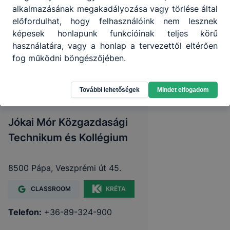
alkalmazásának megakadályozása vagy törlése által
előfordulhat, hogy felhasználóink nem lesznek
képesek honlapunk funkcióinak teljes körű
használatára, vagy a honlap a tervezettől eltérően
fog működni böngészőjében.
További lehetőségek
Mindet elfogadom
Jókai Mór Közgazdasági
Technikum és Kollégium
8500 Pápa, Veszprémi út 45.
CLASSROOM
KRÉTA
Telefon:
+36-89-324-900